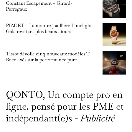
Constant Escapement – Girard-
Perregaux
PIAGET – La montre joaillière Limelight
9
Gala revêt ses plus beaux atours
Tissot dévoile cinq nouveaux modèles T-
10
Race axés sur la performance pure
QONTO, Un compte pro en
ligne, pensé pour les PME et
indépendant(e)s -
Publicité