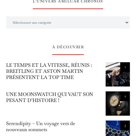
L’UNIVERS AMILCAR CHRONOS
L’univers Amilcar Chronos
À DÉCOUVRIR
LE TEMPS ET LA VITESSE, RÉUNIS :
1
BREITLING ET ASTON MARTIN
PRÉSENTENT LA TOP TIME
UNE MOONSWATCH QUI VAUT SON
2
PESANT D’HISTOIRE !
Serendipity – Un voyage vers de
3
nouveaux sommets