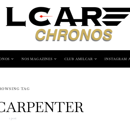
ONOS
NOS MAGAZINES
CLUB AMILCAR
INSTAGRAM 
ROWSING TAG
CARPENTER
1 post