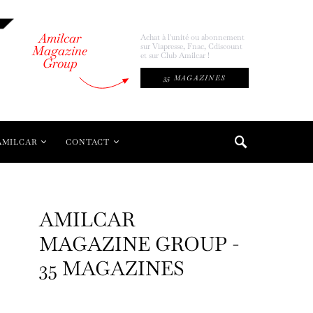
Amilcar
Achat à l'unité ou abonnement
sur Viapresse, Fnac, Cdiscount
Magazine
et sur Club Amilcar !
Group
35 MAGAZINES
AMILCAR
CONTACT
AMILCAR
MAGAZINE GROUP -
35 MAGAZINES