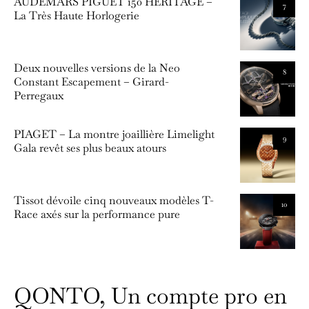
AUDEMARS PIGUET 150 HERITAGE –
7
La Très Haute Horlogerie
Deux nouvelles versions de la Neo
8
Constant Escapement – Girard-
Perregaux
PIAGET – La montre joaillière Limelight
9
Gala revêt ses plus beaux atours
Tissot dévoile cinq nouveaux modèles T-
10
Race axés sur la performance pure
QONTO, Un compte pro en