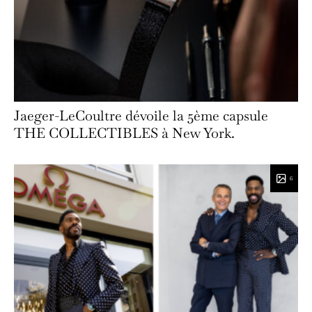
Jaeger-LeCoultre dévoile la 5ème capsule
THE COLLECTIBLES à New York.
6