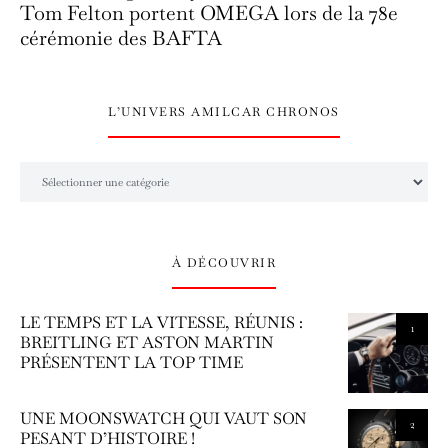
Tom Felton portent OMEGA lors de la 78e
cérémonie des BAFTA
L’UNIVERS AMILCAR CHRONOS
L’univers Amilcar Chronos
À DÉCOUVRIR
LE TEMPS ET LA VITESSE, RÉUNIS :
1
BREITLING ET ASTON MARTIN
PRÉSENTENT LA TOP TIME
UNE MOONSWATCH QUI VAUT SON
2
PESANT D’HISTOIRE !