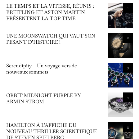
LE TEMPS ET LA VITESSE, RÉUNIS :
1
BREITLING ET ASTON MARTIN
PRÉSENTENT LA TOP TIME
UNE MOONSWATCH QUI VAUT SON
2
PESANT D’HISTOIRE !
Serendipity – Un voyage vers de
3
nouveaux sommets
ORBIT MIDNIGHT PURPLE BY
4
ARMIN STROM
HAMILTON À L’AFFICHE DU
5
NOUVEAU THRILLER SCIENTIFIQUE
DE STEVEN SPIELBERG