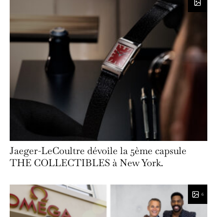
Jaeger-LeCoultre dévoile la 5ème capsule
THE COLLECTIBLES à New York.
6