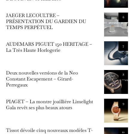
JAEGER LECOULTRE –
6
PRÉSENTATION DU GARDIEN DU
TEMPS PERPÉTUEL
AUDEMARS PIGUET 150 HERITAGE –
7
La Très Haute Horlogerie
Deux nouvelles versions de la Neo
8
Constant Escapement – Girard-
Perregaux
PIAGET – La montre joaillière Limelight
9
Gala revêt ses plus beaux atours
Tissot dévoile cinq nouveaux modèles T-
10