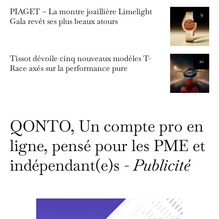
PIAGET – La montre joaillière Limelight
9
Gala revêt ses plus beaux atours
Tissot dévoile cinq nouveaux modèles T-
10
Race axés sur la performance pure
QONTO, Un compte pro en
ligne, pensé pour les PME et
indépendant(e)s -
Publicité