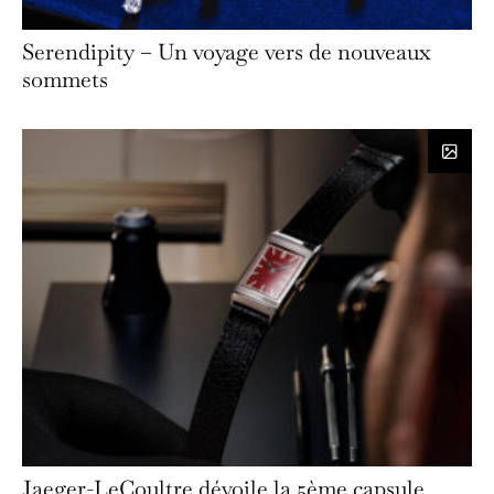
Serendipity – Un voyage vers de nouveaux
sommets
Jaeger-LeCoultre dévoile la 5ème capsule