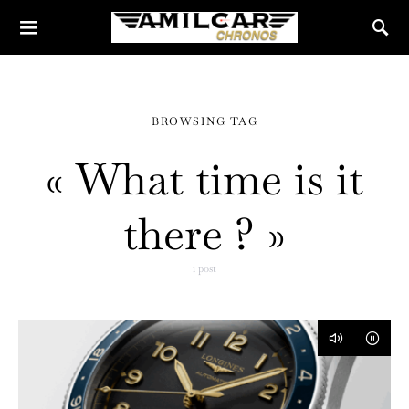
BROWSING TAG
« What time is it
there ? »
1 post