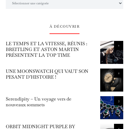
À DÉCOUVRIR
LE TEMPS ET LA VITESSE, RÉUNIS :
1
BREITLING ET ASTON MARTIN
PRÉSENTENT LA TOP TIME
UNE MOONSWATCH QUI VAUT SON
2
PESANT D’HISTOIRE !
Serendipity – Un voyage vers de
3
nouveaux sommets
ORBIT MIDNIGHT PURPLE BY
4