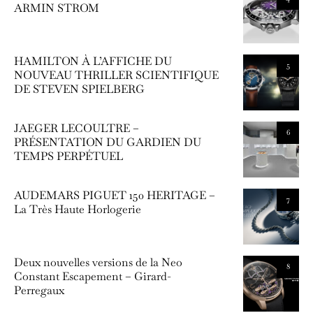
ARMIN STROM
HAMILTON À L’AFFICHE DU
5
NOUVEAU THRILLER SCIENTIFIQUE
DE STEVEN SPIELBERG
JAEGER LECOULTRE –
6
PRÉSENTATION DU GARDIEN DU
TEMPS PERPÉTUEL
AUDEMARS PIGUET 150 HERITAGE –
7
La Très Haute Horlogerie
Deux nouvelles versions de la Neo
8
Constant Escapement – Girard-
Perregaux