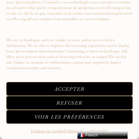
(non-)personnalisées. Consentir à ces technologies nous autorisera à traiter
des données telles que le comportement de navigation ou les ID uniques sur
ce site. Le fait de ne pas consentir ou de retirer son consentement peut avoir
un effet négatif sur certaines fonctionnalités et caractéristiques.
Serendipity – Un voyage vers de
nouveaux sommets
We use technologies such as cookies to store and/or access device
information. We do this to improve the browsing experience and to display
(non-)personalized advertisements. Consenting to these technologies will
allow us to process data such as browsing behavior or unique IDs on this
site. Failure to consent or withdrawing consent may negatively impact
certain functionality and features.
ACCEPTER
REFUSER
VOIR LES PRÉFÉRENCES
Politique de cookies
Politique de confidentialité
French