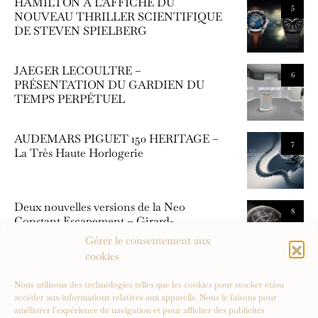
HAMILTON À L’AFFICHE DU
5
NOUVEAU THRILLER SCIENTIFIQUE
DE STEVEN SPIELBERG
JAEGER LECOULTRE –
6
PRÉSENTATION DU GARDIEN DU
TEMPS PERPÉTUEL
AUDEMARS PIGUET 150 HERITAGE –
7
La Très Haute Horlogerie
Deux nouvelles versions de la Neo
8
Constant Escapement – Girard-
Perregaux
Gérer le consentement aux
cookies
PIAGET – La montre joaillière Limelight
9
Nous utilisons des technologies telles que les cookies pour stocker et/ou
Gala revêt ses plus beaux atours
accéder aux informations relatives aux appareils. Nous le faisons pour
améliorer l’expérience de navigation et pour afficher des publicités