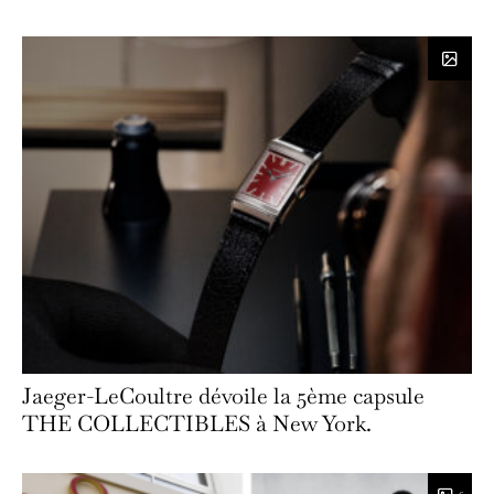
Jaeger-LeCoultre dévoile la 5ème capsule
THE COLLECTIBLES à New York.