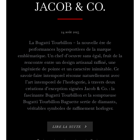
JACOB & CO.
24 août 2025
La Bugatti Tourbillon – la nouvelle ère de
performances hypersportives de la marque
emblématique. Un chef-d’oeuvre sans égal, fruit de la
rencontre entre un design artisanal raffiné, une
ingénierie de pointe et un caractère inimitable. Ce
savoir-faire intemporel résonne naturellement avec
l’art intemporel de l’horlogerie, à travers deux
créations d’exception signées Jacob & Co. : la
fascinante Bugatti Tourbillon et la somptueuse
Bugatti Tourbillon Baguette sertie de diamants,
véritables symboles de raffinement horloger.
LIRE LA SUITE