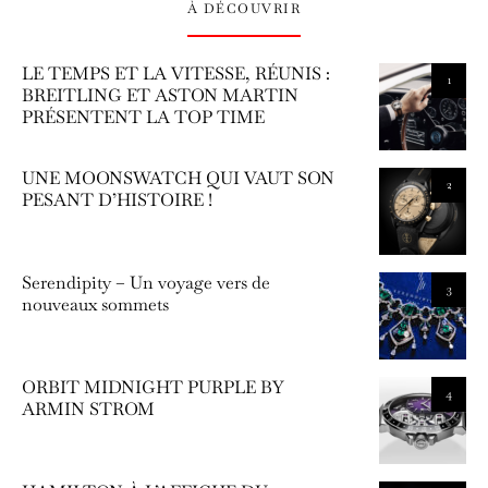
À DÉCOUVRIR
LE TEMPS ET LA VITESSE, RÉUNIS :
1
BREITLING ET ASTON MARTIN
PRÉSENTENT LA TOP TIME
UNE MOONSWATCH QUI VAUT SON
2
PESANT D’HISTOIRE !
Serendipity – Un voyage vers de
3
nouveaux sommets
ORBIT MIDNIGHT PURPLE BY
4
ARMIN STROM