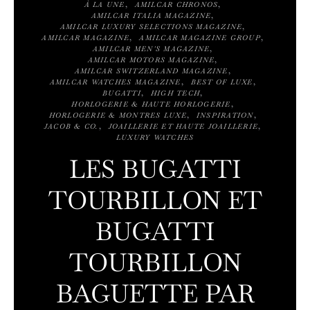
À LA UNE
AMILCAR CHRONOS
AMILCAR ITALIA MAGAZINE
AMILCAR LUXURY SELECTIONS MAGAZINE
AMILCAR MAGAZINE
AMILCAR MAGAZINE GROUP
AMILCAR MEN'S MAGAZINE
AMILCAR MOTORS MAGAZINE
AMILCAR SWITZERLAND MAGAZINE
AMILCAR WATCHES MAGAZINE
BEST OF LUXE
BUGATTI
HIGH TECH
HORLOGERIE & HAUTE HORLOGERIE
HORLOGERIE & MONTRES LUXE
INSPIRATION
JACOB & CO.
JOAILLERIE ET HAUTE JOAILLERIE
LUXURY WATCHES
LES BUGATTI
TOURBILLON ET
BUGATTI
TOURBILLON
BAGUETTE PAR