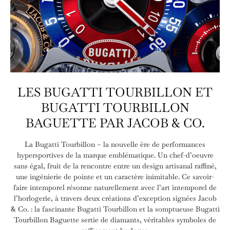
LES BUGATTI TOURBILLON ET
BUGATTI TOURBILLON
BAGUETTE PAR JACOB & CO.
La Bugatti Tourbillon – la nouvelle ère de performances
hypersportives de la marque emblématique. Un chef-d’oeuvre
sans égal, fruit de la rencontre entre un design artisanal raffiné,
une ingénierie de pointe et un caractère inimitable. Ce savoir-
faire intemporel résonne naturellement avec l’art intemporel de
l’horlogerie, à travers deux créations d’exception signées Jacob
& Co. : la fascinante Bugatti Tourbillon et la somptueuse Bugatti
Tourbillon Baguette sertie de diamants, véritables symboles de