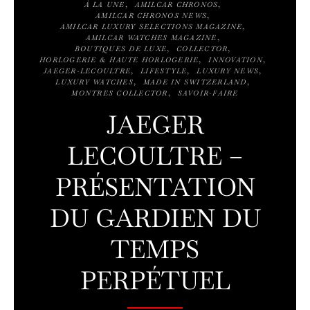
À LA UNE
AMILCAR CHRONOS
AMILCAR CHRONOS NEWS
AMILCAR LUXURY SELECTIONS MAGAZINE
AMILCAR WATCHES MAGAZINE
BOUTIQUES DE LUXE
COLLECTOR
HORLOGERIE & HAUTE HORLOGERIE
INNOVATION
JAEGER-LECOULTRE
LIFESTYLE
LUXURY NEWS
LUXURY WATCHES
MADE IN SWITZERLAND
MONTRES COLLECTOR
SAVOIR-FAIRE
JAEGER
LECOULTRE –
PRÉSENTATION
DU GARDIEN DU
TEMPS
PERPÉTUEL