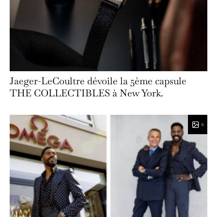
Jaeger-LeCoultre dévoile la 5ème capsule
THE COLLECTIBLES à New York.
6