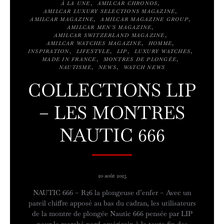
À LA UNE
AMILCAR CHRONOS
AMILCAR LUXURY SELECTIONS MAGAZINE
AMILCAR MAGAZINE
AMILCAR MAGAZINE GROUP
AMILCAR MEN'S MAGAZINE
AMILCAR SWITZERLAND MAGAZINE
AMILCAR WATCHES MAGAZINE
HOMME
INSPIRATION
LIFESTYLE
LIP
LUXURY WATCHES
MADE IN FRANCE
MONTRES DE PLONGÉE
NAUTISME
NEWS
WATCH NEWS
COLLECTIONS LIP
– LES MONTRES
NAUTIC 666
20 août 2025
NAUTIC 666 – R26 la plongeuse d’enfer – Avec un
pareil chiffre apposé au bas du cadran, les utilisateurs
de la montre de plongée Nautic 666 pensée par LIP