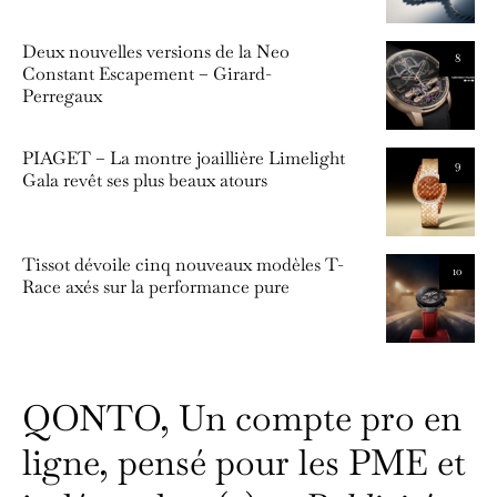
Deux nouvelles versions de la Neo
8
Constant Escapement – Girard-
Perregaux
PIAGET – La montre joaillière Limelight
9
Gala revêt ses plus beaux atours
Tissot dévoile cinq nouveaux modèles T-
10
Race axés sur la performance pure
QONTO, Un compte pro en
ligne, pensé pour les PME et