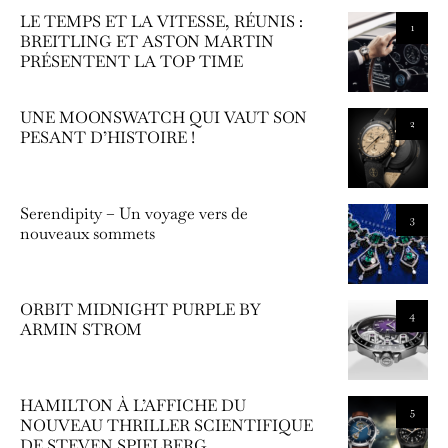
LE TEMPS ET LA VITESSE, RÉUNIS :
1
BREITLING ET ASTON MARTIN
PRÉSENTENT LA TOP TIME
UNE MOONSWATCH QUI VAUT SON
2
PESANT D’HISTOIRE !
Serendipity – Un voyage vers de
3
nouveaux sommets
ORBIT MIDNIGHT PURPLE BY
4
ARMIN STROM
HAMILTON À L’AFFICHE DU
5
NOUVEAU THRILLER SCIENTIFIQUE
DE STEVEN SPIELBERG