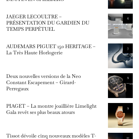
JAEGER LECOULTRE –
6
PRÉSENTATION DU GARDIEN DU
TEMPS PERPÉTUEL
AUDEMARS PIGUET 150 HERITAGE –
7
La Très Haute Horlogerie
Deux nouvelles versions de la Neo
8
Constant Escapement – Girard-
Perregaux
PIAGET – La montre joaillière Limelight
9
Gala revêt ses plus beaux atours
Tissot dévoile cinq nouveaux modèles T-
10