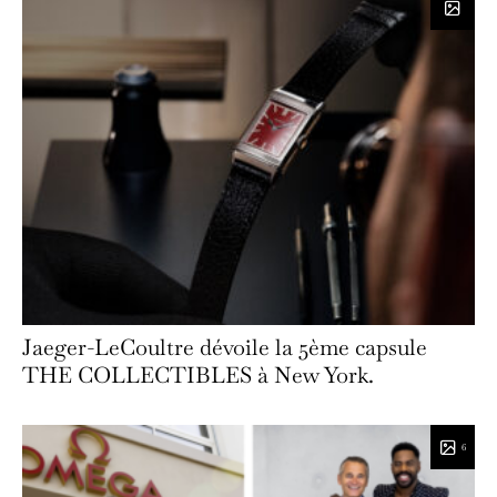
Jaeger-LeCoultre dévoile la 5ème capsule
THE COLLECTIBLES à New York.
6