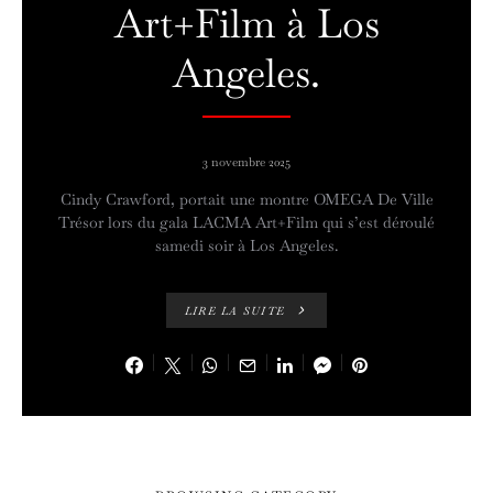
Art+Film à Los
Angeles.
3 novembre 2025
Cindy Crawford, portait une montre OMEGA De Ville
Trésor lors du gala LACMA Art+Film qui s’est déroulé
samedi soir à Los Angeles.
LIRE LA SUITE