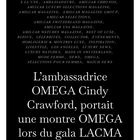
À LA UNE
AMBASSADEURS
AMILCAR CHRONOS
AMILCAR LUXURY SELECTIONS MAGAZINE
AMILCAR MAGAZINE
AMILCAR MAGAZINE GROUP
AMILCAR SELECTIONS
AMILCAR SWITZERLAND MAGAZINE
AMILCAR USA MAGAZINE
AMILCAR WATCHES MAGAZINE
BEST OF LUXE
BIJOUX
CÉLÉBRITÉS
COLLECTOR
ÉVÉNEMENTS
HORLOGERIE & MONTRES LUXE
INSPIRATION
LIFESTYLE
LOS ANGELES
LUXURY NEWS
LUXURY WATCHES
MADE IN SWITZERLAND
MODE FEMME
NEWS
OMEGA
SÉLECTIONS POUR FEMMES
WATCH NEWS
L’ambassadrice
OMEGA Cindy
Crawford, portait
une montre OMEGA
lors du gala LACMA