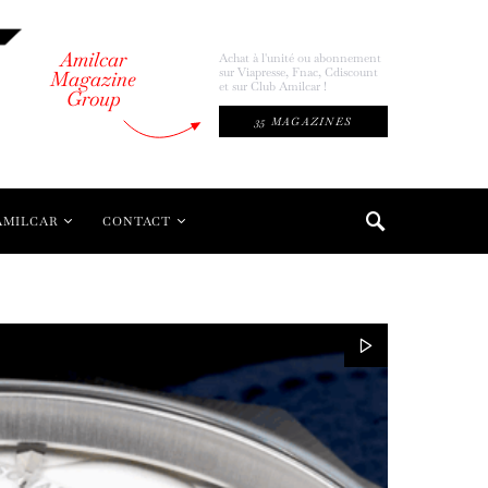
Amilcar
Achat à l'unité ou abonnement
sur Viapresse, Fnac, Cdiscount
Magazine
et sur Club Amilcar !
Group
35 MAGAZINES
AMILCAR
CONTACT