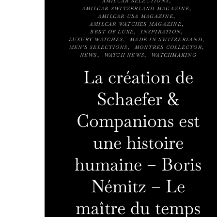
AMILCAR SELECTIONS
AMILCAR SWITZERLAND MAGAZINE
AMILCAR USA MAGAZINE
AMILCAR WATCHES MAGAZINE
BEST OF LUXE
INSPIRATION
LUXURY WATCHES
MADE IN SWITZERLAND
MEN'S SELECTIONS
MONTRES COLLECTOR
NEWS
WATCH NEWS
WATCHMAKING
La création de
Schaefer &
Companions est
une histoire
humaine – Boris
Némitz – Le
maître du temps