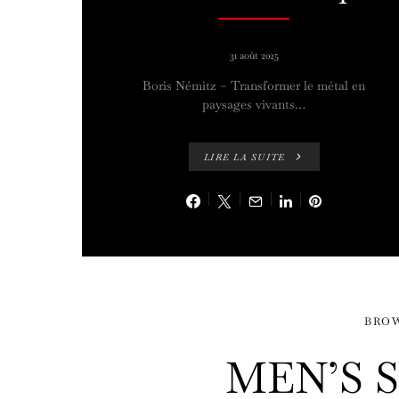
31 août 2025
Boris Némitz – Transformer le métal en
paysages vivants…
LIRE LA SUITE
BRO
MEN’S 