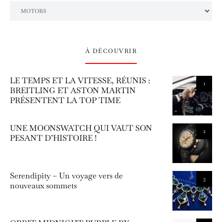
L’univers Amilcar Chronos
À DÉCOUVRIR
LE TEMPS ET LA VITESSE, RÉUNIS :
1
BREITLING ET ASTON MARTIN
PRÉSENTENT LA TOP TIME
UNE MOONSWATCH QUI VAUT SON
2
PESANT D’HISTOIRE !
Serendipity – Un voyage vers de
3
nouveaux sommets