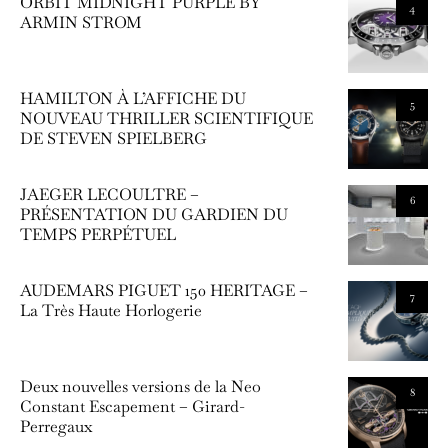
ORBIT MIDNIGHT PURPLE BY
4
ARMIN STROM
HAMILTON À L’AFFICHE DU
5
NOUVEAU THRILLER SCIENTIFIQUE
DE STEVEN SPIELBERG
JAEGER LECOULTRE –
6
PRÉSENTATION DU GARDIEN DU
TEMPS PERPÉTUEL
AUDEMARS PIGUET 150 HERITAGE –
7
La Très Haute Horlogerie
Deux nouvelles versions de la Neo
8
Constant Escapement – Girard-
Perregaux