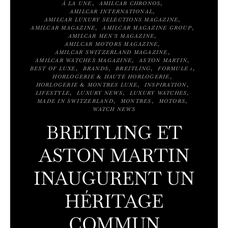
À LA UNE
AMILCAR CHRONOS
AMILCAR INTERNATIONAL
AMILCAR LUXURY SELECTIONS MAGAZINE
AMILCAR MAGAZINE
AMILCAR MAGAZINE GROUP
AMILCAR MEN'S MAGAZINE
AMILCAR MOTORS MAGAZINE
AMILCAR SWITZERLAND MAGAZINE
AMILCAR WATCHES MAGAZINE
ASTON MARTIN
BEST OF LUXE
BRANDS
BREITLING
FORMULE 1
HORLOGERIE & HAUTE HORLOGERIE
HORLOGERIE & MONTRES LUXE
INSPIRATION
LIFESTYLE
LUXURY NEWS
LUXURY WATCHES
MADE IN SWITZERLAND
MONTRES
MOTORS
WATCH NEWS
BREITLING ET
ASTON MARTIN
INAUGURENT UN
HÉRITAGE
COMMUN