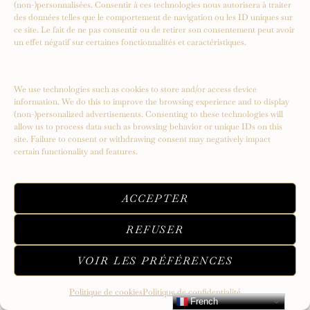
(non-)personnalisées. Consentir à ces technologies nous autorisera à traiter
des données telles que le comportement de navigation ou les ID uniques sur
ce site. Le fait de ne pas consentir ou de retirer son consentement peut avoir
un effet négatif sur certaines fonctionnalités et caractéristiques.
We use technologies such as cookies to store and/or access device
information. We do this to improve the browsing experience and to display
(non-)personalized advertisements. Consenting to these technologies will
allow us to process data such as browsing behavior or unique IDs on this
site. Failure to consent or withdrawing consent may negatively impact
certain functionality and features.
ACCEPTER
REFUSER
VOIR LES PRÉFÉRENCES
Politique de cookies
Politique de confidentialité
French