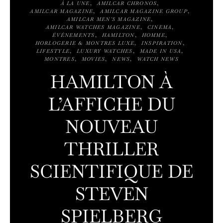
À LA UNE
AMILCAR CHRONOS
AMILCAR MAGAZINE
AMILCAR MAGAZINE GROUP
AMILCAR MEN'S MAGAZINE
AMILCAR WATCHES MAGAZINE
CINEMA
ÉVÉNEMENTS
HAMILTON
HOMME
HORLOGERIE & MONTRES LUXE
INSPIRATION
LIFESTYLE
LUXURY WATCHES
MADE IN USA
MONTRES
MOVIES
NEWS
WATCH NEWS
HAMILTON À
L’AFFICHE DU
NOUVEAU
THRILLER
SCIENTIFIQUE DE
STEVEN
SPIELBERG