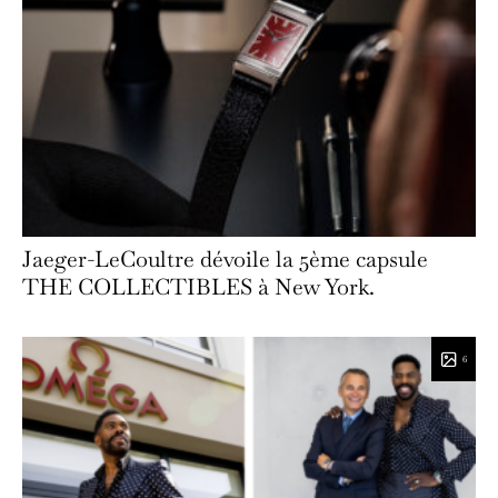
Jaeger-LeCoultre dévoile la 5ème capsule
THE COLLECTIBLES à New York.
6