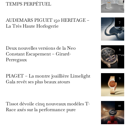
TEMPS PERPÉTUEL
AUDEMARS PIGUET 150 HERITAGE –
7
La Très Haute Horlogerie
Deux nouvelles versions de la Neo
8
Constant Escapement – Girard-
Perregaux
PIAGET – La montre joaillière Limelight
9
Gala revêt ses plus beaux atours
Tissot dévoile cinq nouveaux modèles T-
10
Race axés sur la performance pure