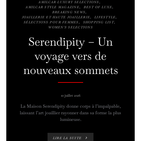
AMILCAR LUXURY SELECTIONS
AMILCAR STYLE MAGAZINE
BEST OF LUXE
BREAKING NEWS
JOAILLERIE ET HAUTE JOAILLERIE
LIFESTYLE
SÉLECTIONS POUR FEMMES
SHOPPING LIST
WOMEN'S SELECTIONS
Serendipity – Un
voyage vers de
nouveaux sommets
10 juillet 2026
La Maison Serendipity donne corps à l’impalpable,
laissant l’art joaillier rayonner dans sa forme la plus
lumineuse.
LIRE LA SUITE