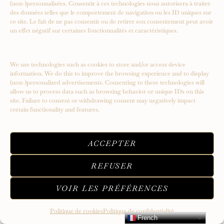
(non-)personnalisées. Consentir à ces technologies nous autorisera à traiter
des données telles que le comportement de navigation ou les ID uniques sur
ce site. Le fait de ne pas consentir ou de retirer son consentement peut avoir
un effet négatif sur certaines fonctionnalités et caractéristiques.
We use technologies such as cookies to store and/or access device
information. We do this to improve the browsing experience and to display
(non-)personalized advertisements. Consenting to these technologies will
allow us to process data such as browsing behavior or unique IDs on this
site. Failure to consent or withdrawing consent may negatively impact
certain functionality and features.
ACCEPTER
ERATO : Entre poésie et héritage, quand le
REFUSER
bijou traverse le temps
VOIR LES PRÉFÉRENCES
Politique de cookies
Politique de confidentialité
French