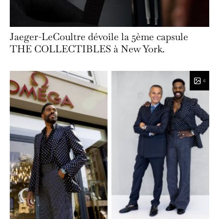
Jaeger-LeCoultre dévoile la 5ème capsule
THE COLLECTIBLES à New York.
6