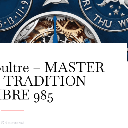
oultre – MASTER
 TRADITION
IBRE 985
6 minute read