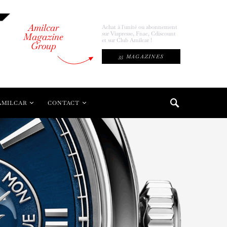
Amilcar
Achat à l'unité ou abonnement
sur Viapresse, Fnac, Cdiscount
Magazine
et sur Club Amilcar !
Group
35 MAGAZINES
AMILCAR
CONTACT