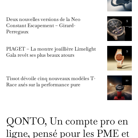
Deux nouvelles versions de la Neo
8
Constant Escapement – Girard-
Perregaux
PIAGET – La montre joaillière Limelight
9
Gala revêt ses plus beaux atours
Tissot dévoile cinq nouveaux modèles T-
10
Race axés sur la performance pure
QONTO, Un compte pro en
ligne, pensé pour les PME et