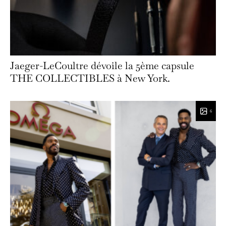
Jaeger-LeCoultre dévoile la 5ème capsule
THE COLLECTIBLES à New York.
6