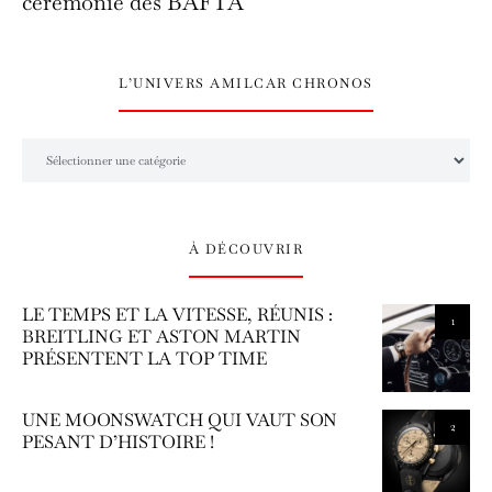
cérémonie des BAFTA
L’UNIVERS AMILCAR CHRONOS
L’univers Amilcar Chronos
À DÉCOUVRIR
LE TEMPS ET LA VITESSE, RÉUNIS :
1
BREITLING ET ASTON MARTIN
PRÉSENTENT LA TOP TIME
UNE MOONSWATCH QUI VAUT SON
2
PESANT D’HISTOIRE !