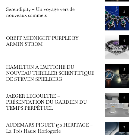
Serendipity – Un voyage vers de
3
nouveaux sommets
ORBIT MIDNIGHT PURPLE BY
4
ARMIN STROM
HAMILTON À L’AFFICHE DU
5
NOUVEAU THRILLER SCIENTIFIQUE
DE STEVEN SPIELBERG
JAEGER LECOULTRE –
6
PRÉSENTATION DU GARDIEN DU
TEMPS PERPÉTUEL
AUDEMARS PIGUET 150 HERITAGE –
7
La Très Haute Horlogerie