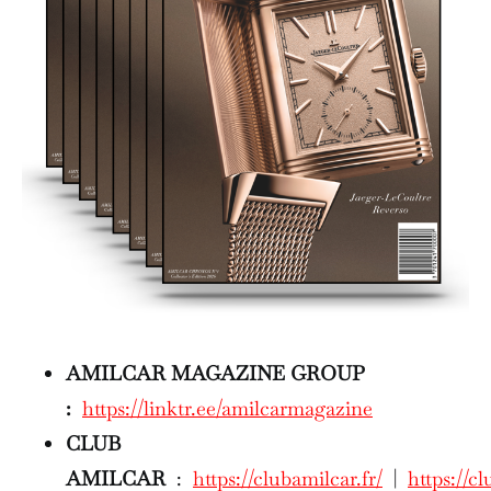
AMILCAR MAGAZINE GROUP
:
https://linktr.ee/amilcarmagazine
CLUB
AMILCAR
:
https://clubamilcar.fr/
|
https://cl