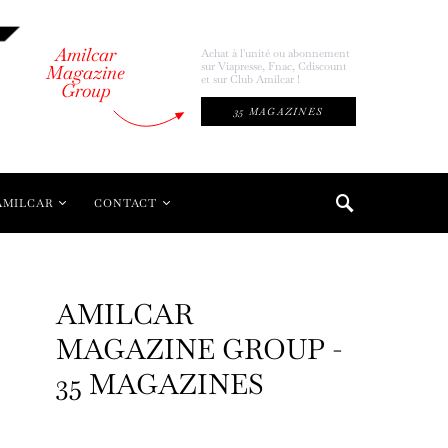
Amilcar
Achat à l'unité ou abonnement
sur Viapresse, Fnac, Cdiscount
Magazine
et sur Club Amilcar !
Group
35 MAGAZINES
AMILCAR
CONTACT
AMILCAR
MAGAZINE GROUP -
35 MAGAZINES