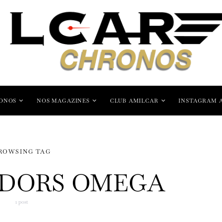
ONOS
NOS MAGAZINES
CLUB AMILCAR
INSTAGRAM 
ROWSING TAG
DORS OMEGA
1 post