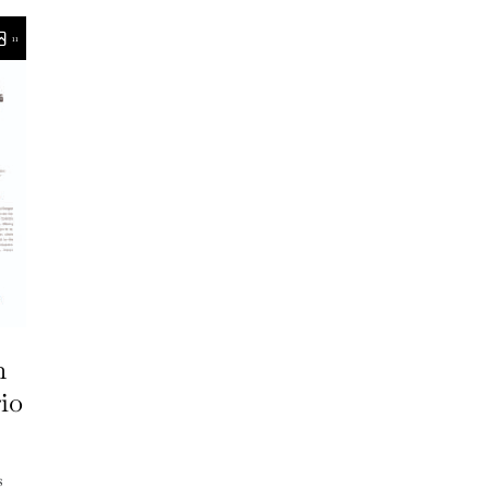
11
n
rio
s