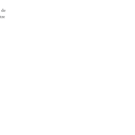
t de
tre