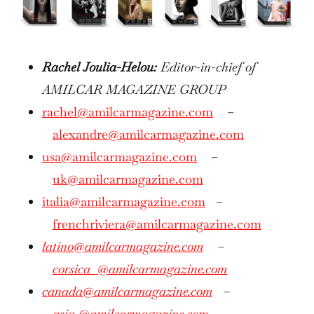
Rachel Joulia-Helou:
Editor-in-chief of
AMILCAR MAGAZINE GROUP
rachel@amilcarmagazine.com
–
alexandre@amilcarmagazine.com
usa@amilcarmagazine.com
–
uk@amilcarmagazine.com
italia@amilcarmagazine.com
–
frenchriviera@amilcarmagazine.com
latino@amilcarmagazine.com
–
corsica
@amilcarmagazine.com
canada@amilcarmagazine.com
–
asia
@amilcarmagazine.com