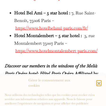
Hotel Bel Ami – 5 star hotel :
7, Rue Saint-
Benoît, 75006 Paris –
https://www.hotelbelami-paris.com/fr/
Hotel Montalembert – 5 star hotel :
3, rue
Montalembert 75007 Paris –
https://www.hotelmontalembert-paris.com/
Discover our members in the windows of the Melià
Paris Opéra hotel: Hôtel Paris O
péra Affiliated by
Gérer le consentement aux
Melia :
Address in Paris : 3 Bd Montmartre, 75002
cookies
Paris –
click here
Nous utilisons des technologies telles que les cookies pour stocker et/ou
accéder aux informations relatives aux appareils. Nous le faisons pour
améliorer l’expérience de navigation et pour afficher des publicités