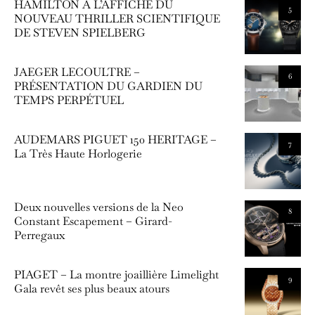
HAMILTON À L’AFFICHE DU
5
NOUVEAU THRILLER SCIENTIFIQUE
DE STEVEN SPIELBERG
JAEGER LECOULTRE –
6
PRÉSENTATION DU GARDIEN DU
TEMPS PERPÉTUEL
AUDEMARS PIGUET 150 HERITAGE –
7
La Très Haute Horlogerie
Deux nouvelles versions de la Neo
8
Constant Escapement – Girard-
Perregaux
PIAGET – La montre joaillière Limelight
9
Gala revêt ses plus beaux atours