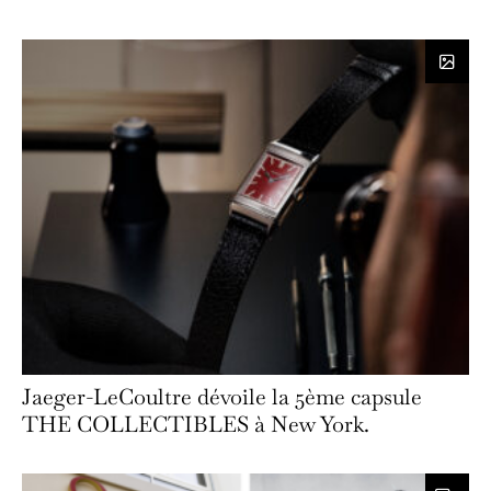
Jaeger-LeCoultre dévoile la 5ème capsule
THE COLLECTIBLES à New York.