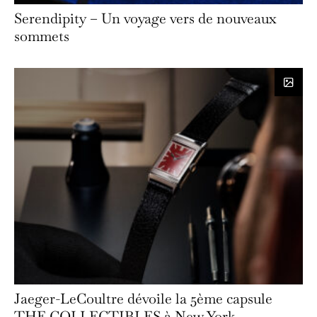
Serendipity – Un voyage vers de nouveaux
sommets
Jaeger-LeCoultre dévoile la 5ème capsule
THE COLLECTIBLES à New York.