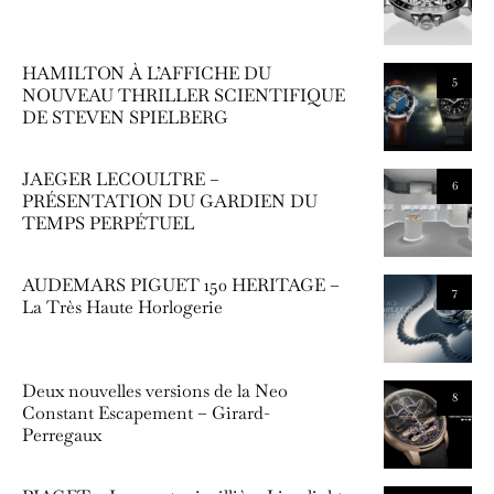
HAMILTON À L’AFFICHE DU
5
NOUVEAU THRILLER SCIENTIFIQUE
DE STEVEN SPIELBERG
JAEGER LECOULTRE –
6
PRÉSENTATION DU GARDIEN DU
TEMPS PERPÉTUEL
AUDEMARS PIGUET 150 HERITAGE –
7
La Très Haute Horlogerie
Deux nouvelles versions de la Neo
8
Constant Escapement – Girard-
Perregaux