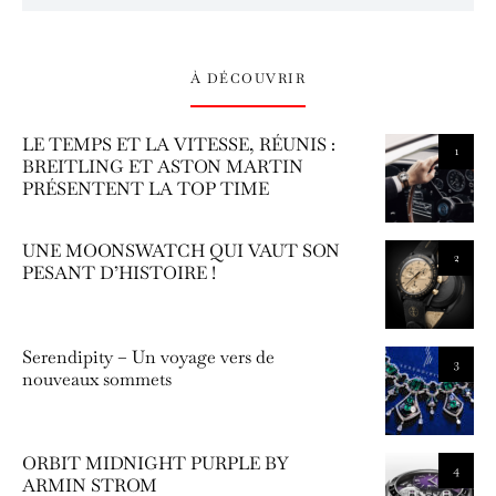
À DÉCOUVRIR
LE TEMPS ET LA VITESSE, RÉUNIS :
1
BREITLING ET ASTON MARTIN
PRÉSENTENT LA TOP TIME
UNE MOONSWATCH QUI VAUT SON
2
PESANT D’HISTOIRE !
Serendipity – Un voyage vers de
3
nouveaux sommets
ORBIT MIDNIGHT PURPLE BY
4
ARMIN STROM