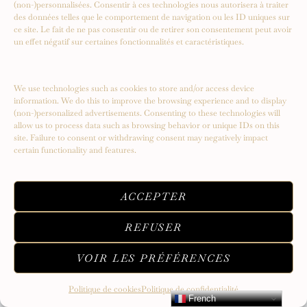
(non-)personnalisées. Consentir à ces technologies nous autorisera à traiter
des données telles que le comportement de navigation ou les ID uniques sur
ce site. Le fait de ne pas consentir ou de retirer son consentement peut avoir
un effet négatif sur certaines fonctionnalités et caractéristiques.
Serendipity – Un voyage vers de
nouveaux sommets
We use technologies such as cookies to store and/or access device
information. We do this to improve the browsing experience and to display
(non-)personalized advertisements. Consenting to these technologies will
allow us to process data such as browsing behavior or unique IDs on this
site. Failure to consent or withdrawing consent may negatively impact
certain functionality and features.
ACCEPTER
REFUSER
VOIR LES PRÉFÉRENCES
Politique de cookies
Politique de confidentialité
French