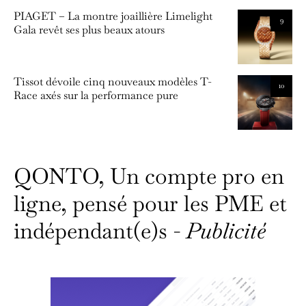
PIAGET – La montre joaillière Limelight
9
Gala revêt ses plus beaux atours
Tissot dévoile cinq nouveaux modèles T-
10
Race axés sur la performance pure
QONTO, Un compte pro en
ligne, pensé pour les PME et
indépendant(e)s -
Publicité