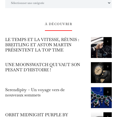
À DÉCOUVRIR
LE TEMPS ET LA VITESSE, RÉUNIS :
1
BREITLING ET ASTON MARTIN
PRÉSENTENT LA TOP TIME
UNE MOONSWATCH QUI VAUT SON
2
PESANT D’HISTOIRE !
Serendipity – Un voyage vers de
3
nouveaux sommets
ORBIT MIDNIGHT PURPLE BY
4