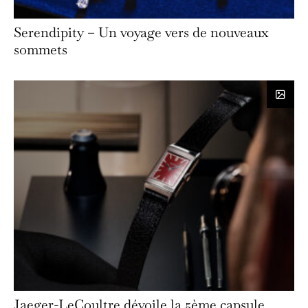
Serendipity – Un voyage vers de nouveaux
sommets
Jaeger-LeCoultre dévoile la 5ème capsule