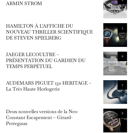
ARMIN STROM
HAMILTON À L’AFFICHE DU
5
NOUVEAU THRILLER SCIENTIFIQUE
DE STEVEN SPIELBERG
JAEGER LECOULTRE –
6
PRÉSENTATION DU GARDIEN DU
TEMPS PERPÉTUEL
AUDEMARS PIGUET 150 HERITAGE –
7
La Très Haute Horlogerie
Deux nouvelles versions de la Neo
8
Constant Escapement – Girard-
Perregaux