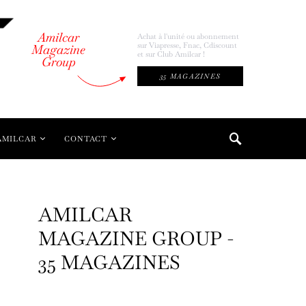
Amilcar
Achat à l'unité ou abonnement
sur Viapresse, Fnac, Cdiscount
Magazine
et sur Club Amilcar !
Group
35 MAGAZINES
AMILCAR
CONTACT
AMILCAR
MAGAZINE GROUP -
35 MAGAZINES