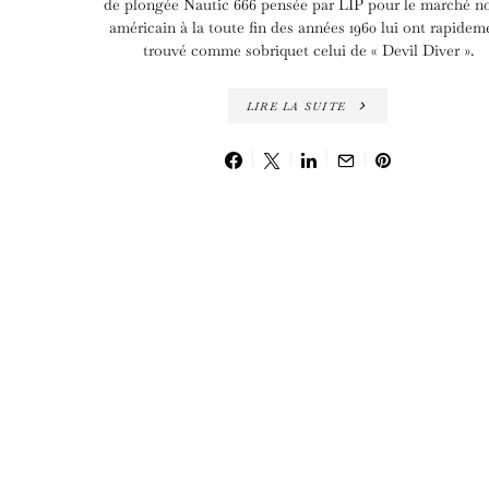
de plongée Nautic 666 pensée par LIP pour le marché n
américain à la toute fin des années 1960 lui ont rapidem
trouvé comme sobriquet celui de « Devil Diver ».
LIRE LA SUITE