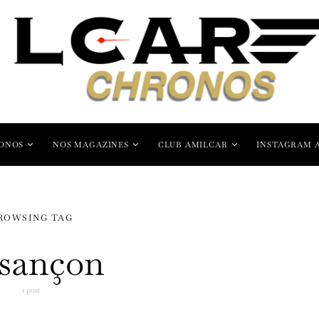
ONOS
NOS MAGAZINES
CLUB AMILCAR
INSTAGRAM 
ROWSING TAG
sançon
1 post