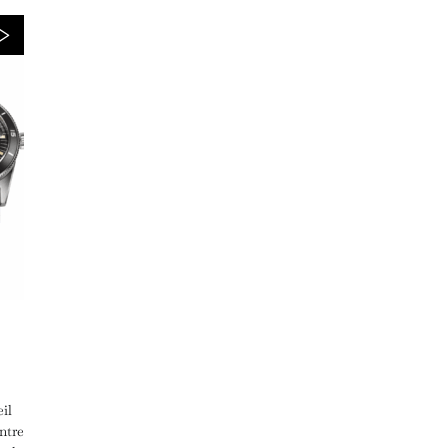
il
ntre