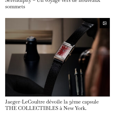
sommets
Jaeger-LeCoultre dévoile la 5ème capsule
THE COLLECTIBLES à New York.