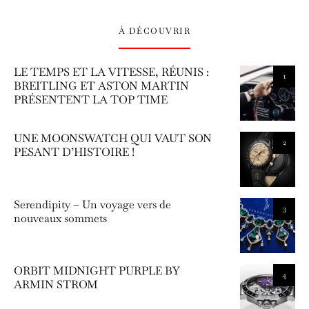
À DÉCOUVRIR
LE TEMPS ET LA VITESSE, RÉUNIS :
1
BREITLING ET ASTON MARTIN
PRÉSENTENT LA TOP TIME
UNE MOONSWATCH QUI VAUT SON
2
PESANT D’HISTOIRE !
Serendipity – Un voyage vers de
3
nouveaux sommets
ORBIT MIDNIGHT PURPLE BY
4
ARMIN STROM