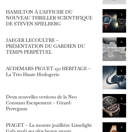
HAMILTON À L’AFFICHE DU
5
NOUVEAU THRILLER SCIENTIFIQUE
DE STEVEN SPIELBERG
JAEGER LECOULTRE –
6
PRÉSENTATION DU GARDIEN DU
TEMPS PERPÉTUEL
AUDEMARS PIGUET 150 HERITAGE –
7
La Très Haute Horlogerie
Deux nouvelles versions de la Neo
8
Constant Escapement – Girard-
Perregaux
PIAGET – La montre joaillière Limelight
9
Gala revêt ses plus beaux atours