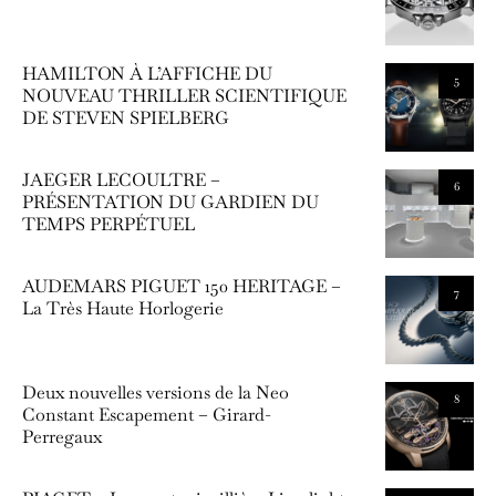
HAMILTON À L’AFFICHE DU
5
NOUVEAU THRILLER SCIENTIFIQUE
DE STEVEN SPIELBERG
JAEGER LECOULTRE –
6
PRÉSENTATION DU GARDIEN DU
TEMPS PERPÉTUEL
AUDEMARS PIGUET 150 HERITAGE –
7
La Très Haute Horlogerie
Deux nouvelles versions de la Neo
8
Constant Escapement – Girard-
Perregaux