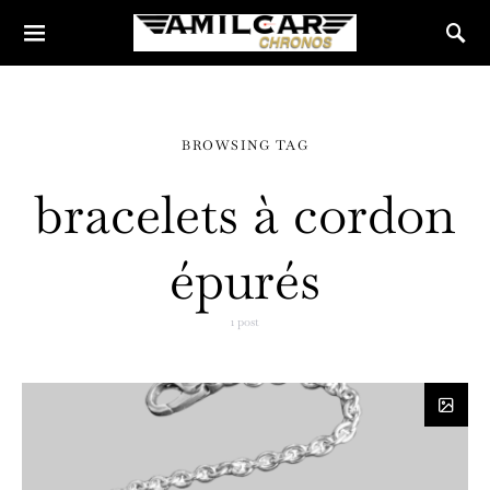
BROWSING TAG
bracelets à cordon
épurés
1 post