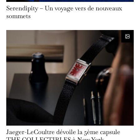
Serendipity – Un voyage vers de nouveaux
sommets
Jaeger-LeCoultre dévoile la 5ème capsule
THE COLLECTIBLES à New York.