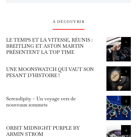
À DÉCOUVRIR
LE TEMPS ET LA VITESSE, RÉUNIS :
1
BREITLING ET ASTON MARTIN
PRÉSENTENT LA TOP TIME
UNE MOONSWATCH QUI VAUT SON
2
PESANT D’HISTOIRE !
Serendipity – Un voyage vers de
3
nouveaux sommets
ORBIT MIDNIGHT PURPLE BY
4
ARMIN STROM