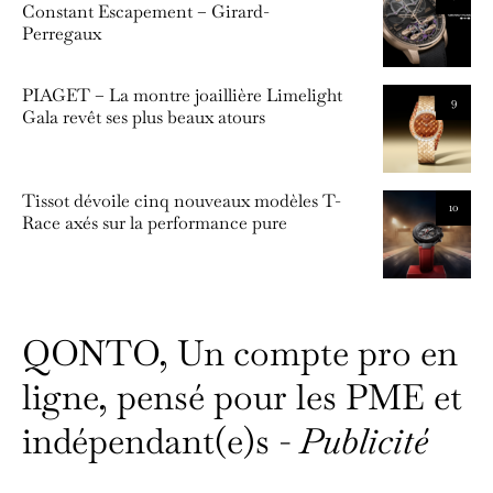
Constant Escapement – Girard-
Perregaux
PIAGET – La montre joaillière Limelight
9
Gala revêt ses plus beaux atours
Tissot dévoile cinq nouveaux modèles T-
10
Race axés sur la performance pure
QONTO, Un compte pro en
ligne, pensé pour les PME et
indépendant(e)s -
Publicité