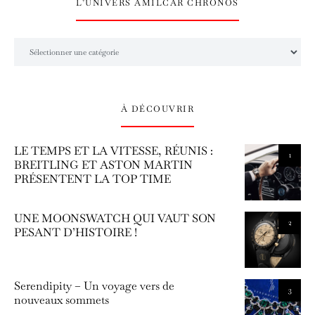
L’UNIVERS AMILCAR CHRONOS
L’univers Amilcar Chronos
À DÉCOUVRIR
LE TEMPS ET LA VITESSE, RÉUNIS :
1
BREITLING ET ASTON MARTIN
PRÉSENTENT LA TOP TIME
UNE MOONSWATCH QUI VAUT SON
2
PESANT D’HISTOIRE !
Serendipity – Un voyage vers de
3
nouveaux sommets