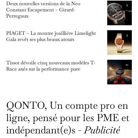
Deux nouvelles versions de la Neo
8
Constant Escapement – Girard-
Perregaux
PIAGET – La montre joaillière Limelight
9
Gala revêt ses plus beaux atours
Tissot dévoile cinq nouveaux modèles T-
10
Race axés sur la performance pure
QONTO, Un compte pro en
ligne, pensé pour les PME et
indépendant(e)s -
Publicité