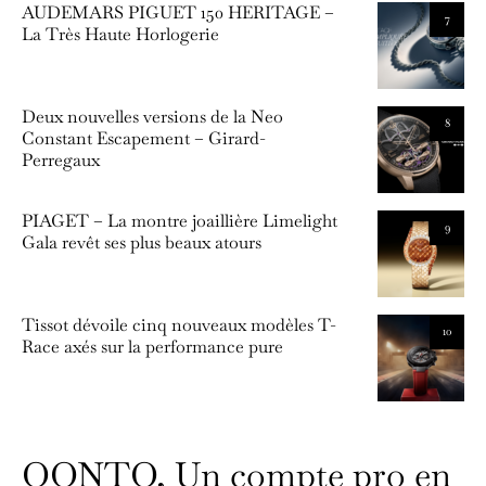
AUDEMARS PIGUET 150 HERITAGE –
7
La Très Haute Horlogerie
Deux nouvelles versions de la Neo
8
Constant Escapement – Girard-
Perregaux
PIAGET – La montre joaillière Limelight
9
Gala revêt ses plus beaux atours
Tissot dévoile cinq nouveaux modèles T-
10
Race axés sur la performance pure
QONTO, Un compte pro en