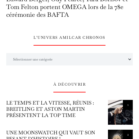
Tom Felton portent OMEGA lors de la 78e
cérémonie des BAFTA
L’UNIVERS AMILCAR CHRONOS
L’univers Amilcar Chronos
À DÉCOUVRIR
LE TEMPS ET LA VITESSE, RÉUNIS :
1
BREITLING ET ASTON MARTIN
PRÉSENTENT LA TOP TIME
UNE MOONSWATCH QUI VAUT SON
2
PESANT D’HISTOIRE !