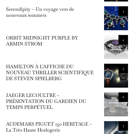
Serendipity – Un voyage vers de
3
nouveaux sommets
ORBIT MIDNIGHT PURPLE BY
4
ARMIN STROM
HAMILTON À L’AFFICHE DU
5
NOUVEAU THRILLER SCIENTIFIQUE
DE STEVEN SPIELBERG
JAEGER LECOULTRE –
6
PRÉSENTATION DU GARDIEN DU
TEMPS PERPÉTUEL
AUDEMARS PIGUET 150 HERITAGE –
7
La Très Haute Horlogerie