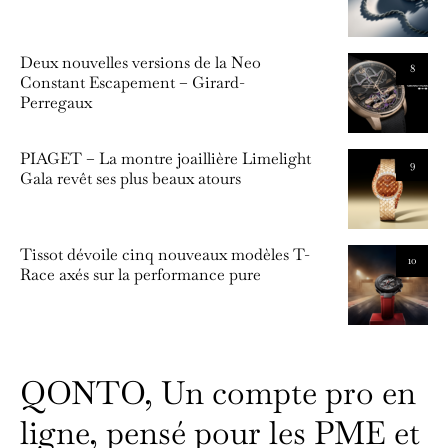
Deux nouvelles versions de la Neo
8
Constant Escapement – Girard-
Perregaux
PIAGET – La montre joaillière Limelight
9
Gala revêt ses plus beaux atours
Tissot dévoile cinq nouveaux modèles T-
10
Race axés sur la performance pure
QONTO, Un compte pro en
ligne, pensé pour les PME et