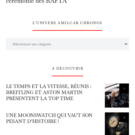
cérémonie des BAFTA
L’UNIVERS AMILCAR CHRONOS
L’univers Amilcar Chronos
À DÉCOUVRIR
LE TEMPS ET LA VITESSE, RÉUNIS :
1
BREITLING ET ASTON MARTIN
PRÉSENTENT LA TOP TIME
UNE MOONSWATCH QUI VAUT SON
2
PESANT D’HISTOIRE !