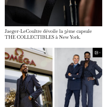
Jaeger-LeCoultre dévoile la 5ème capsule
THE COLLECTIBLES à New York.
6