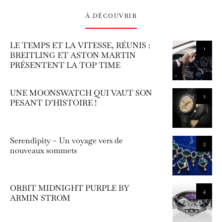
À DÉCOUVRIR
LE TEMPS ET LA VITESSE, RÉUNIS :
1
BREITLING ET ASTON MARTIN
PRÉSENTENT LA TOP TIME
UNE MOONSWATCH QUI VAUT SON
2
PESANT D’HISTOIRE !
Serendipity – Un voyage vers de
3
nouveaux sommets
ORBIT MIDNIGHT PURPLE BY
4
ARMIN STROM