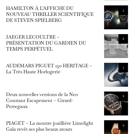
HAMILTON À L’AFFICHE DU
5
NOUVEAU THRILLER SCIENTIFIQUE
DE STEVEN SPIELBERG
JAEGER LECOULTRE –
6
PRÉSENTATION DU GARDIEN DU
TEMPS PERPÉTUEL
AUDEMARS PIGUET 150 HERITAGE –
7
La Très Haute Horlogerie
Deux nouvelles versions de la Neo
8
Constant Escapement – Girard-
Perregaux
PIAGET – La montre joaillière Limelight
9
Gala revêt ses plus beaux atours