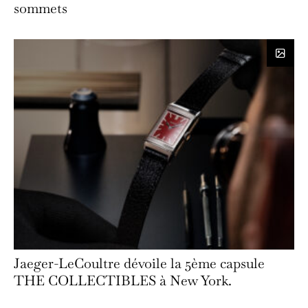
sommets
Jaeger-LeCoultre dévoile la 5ème capsule
THE COLLECTIBLES à New York.