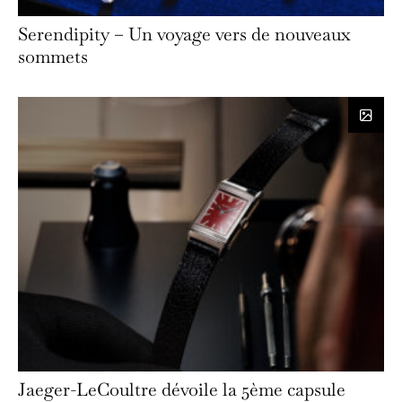
Serendipity – Un voyage vers de nouveaux
sommets
Jaeger-LeCoultre dévoile la 5ème capsule