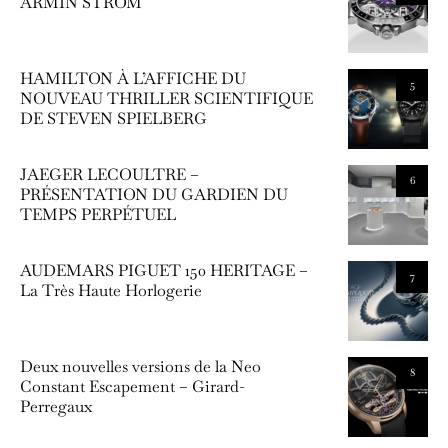
ARMIN STROM
HAMILTON À L’AFFICHE DU
5
NOUVEAU THRILLER SCIENTIFIQUE
DE STEVEN SPIELBERG
JAEGER LECOULTRE –
6
PRÉSENTATION DU GARDIEN DU
TEMPS PERPÉTUEL
AUDEMARS PIGUET 150 HERITAGE –
7
La Très Haute Horlogerie
Deux nouvelles versions de la Neo
8
Constant Escapement – Girard-
Perregaux