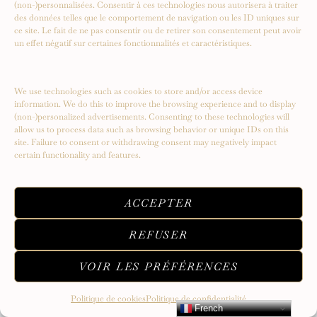
(non-)personnalisées. Consentir à ces technologies nous autorisera à traiter
des données telles que le comportement de navigation ou les ID uniques sur
ce site. Le fait de ne pas consentir ou de retirer son consentement peut avoir
un effet négatif sur certaines fonctionnalités et caractéristiques.
Serendipity – Un voyage vers de
nouveaux sommets
We use technologies such as cookies to store and/or access device
information. We do this to improve the browsing experience and to display
(non-)personalized advertisements. Consenting to these technologies will
allow us to process data such as browsing behavior or unique IDs on this
site. Failure to consent or withdrawing consent may negatively impact
certain functionality and features.
ACCEPTER
REFUSER
VOIR LES PRÉFÉRENCES
Politique de cookies
Politique de confidentialité
French