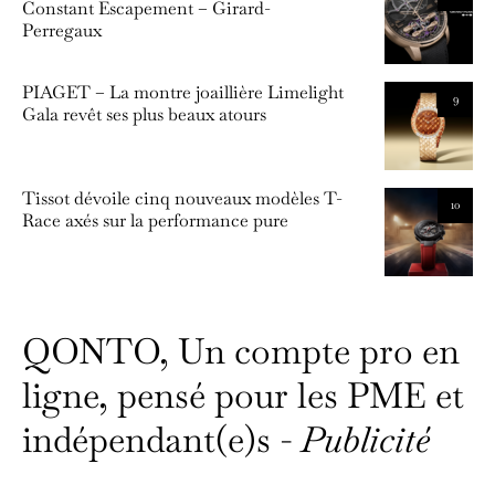
Constant Escapement – Girard-
Perregaux
PIAGET – La montre joaillière Limelight
9
Gala revêt ses plus beaux atours
Tissot dévoile cinq nouveaux modèles T-
10
Race axés sur la performance pure
QONTO, Un compte pro en
ligne, pensé pour les PME et
indépendant(e)s -
Publicité