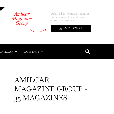
Amilcar
Achat à l'unité ou abonnement
sur Viapresse, Fnac, Cdiscount
Magazine
et sur Club Amilcar !
Group
35 MAGAZINES
AMILCAR
CONTACT
AMILCAR
MAGAZINE GROUP -
35 MAGAZINES