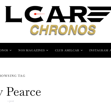
ONOS
NOS MAGAZINES
CLUB AMILCAR
INSTAGRAM 
ROWSING TAG
 Pearce
1 post