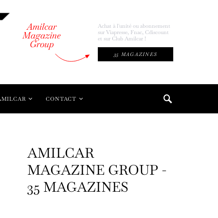
Amilcar
Achat à l'unité ou abonnement
sur Viapresse, Fnac, Cdiscount
Magazine
et sur Club Amilcar !
Group
35 MAGAZINES
AMILCAR
CONTACT
AMILCAR
MAGAZINE GROUP -
35 MAGAZINES