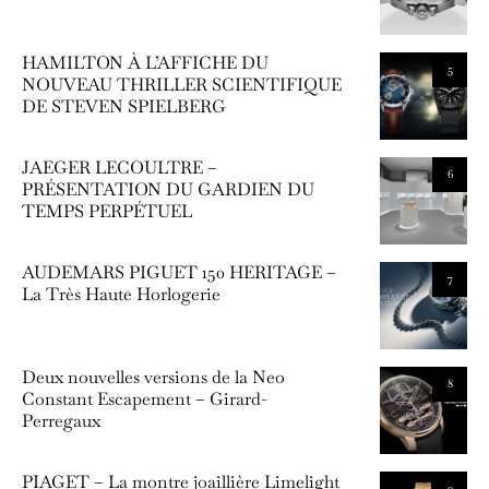
HAMILTON À L’AFFICHE DU
5
NOUVEAU THRILLER SCIENTIFIQUE
DE STEVEN SPIELBERG
JAEGER LECOULTRE –
6
PRÉSENTATION DU GARDIEN DU
TEMPS PERPÉTUEL
AUDEMARS PIGUET 150 HERITAGE –
7
La Très Haute Horlogerie
Deux nouvelles versions de la Neo
8
Constant Escapement – Girard-
Perregaux
PIAGET – La montre joaillière Limelight
9