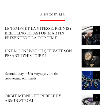
À DÉCOUVRIR
LE TEMPS ET LA VITESSE, RÉUNIS :
1
BREITLING ET ASTON MARTIN
PRÉSENTENT LA TOP TIME
UNE MOONSWATCH QUI VAUT SON
2
PESANT D’HISTOIRE !
Serendipity – Un voyage vers de
3
nouveaux sommets
ORBIT MIDNIGHT PURPLE BY
4
ARMIN STROM