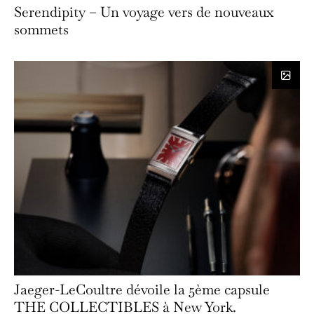
Serendipity – Un voyage vers de nouveaux
sommets
Jaeger-LeCoultre dévoile la 5ème capsule
THE COLLECTIBLES à New York.