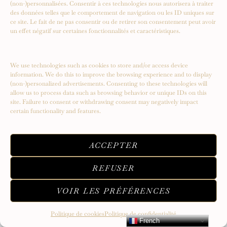
(non-)personnalisées. Consentir à ces technologies nous autorisera à traiter
des données telles que le comportement de navigation ou les ID uniques sur
ce site. Le fait de ne pas consentir ou de retirer son consentement peut avoir
un effet négatif sur certaines fonctionnalités et caractéristiques.
Serendipity – Un voyage vers de
nouveaux sommets
We use technologies such as cookies to store and/or access device
information. We do this to improve the browsing experience and to display
(non-)personalized advertisements. Consenting to these technologies will
allow us to process data such as browsing behavior or unique IDs on this
site. Failure to consent or withdrawing consent may negatively impact
certain functionality and features.
ACCEPTER
REFUSER
VOIR LES PRÉFÉRENCES
Politique de cookies
Politique de confidentialité
French