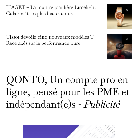
PIAGET – La montre joaillière Limelight
9
Gala revêt ses plus beaux atours
Tissot dévoile cinq nouveaux modèles T-
10
Race axés sur la performance pure
QONTO, Un compte pro en
ligne, pensé pour les PME et
indépendant(e)s -
Publicité