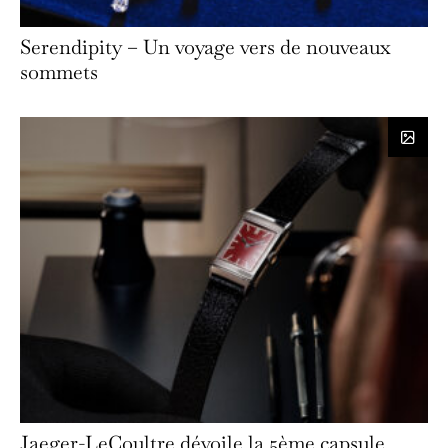
Serendipity – Un voyage vers de nouveaux
sommets
Jaeger-LeCoultre dévoile la 5ème capsule