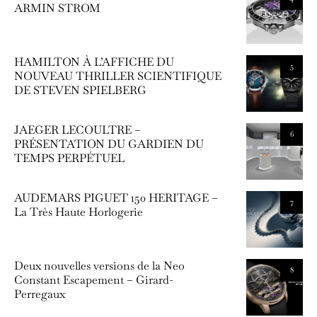
ARMIN STROM
HAMILTON À L’AFFICHE DU
5
NOUVEAU THRILLER SCIENTIFIQUE
DE STEVEN SPIELBERG
JAEGER LECOULTRE –
6
PRÉSENTATION DU GARDIEN DU
TEMPS PERPÉTUEL
AUDEMARS PIGUET 150 HERITAGE –
7
La Très Haute Horlogerie
Deux nouvelles versions de la Neo
8
Constant Escapement – Girard-
Perregaux