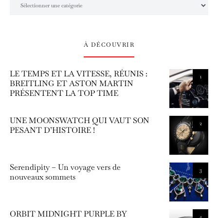
À DÉCOUVRIR
LE TEMPS ET LA VITESSE, RÉUNIS :
1
BREITLING ET ASTON MARTIN
PRÉSENTENT LA TOP TIME
UNE MOONSWATCH QUI VAUT SON
2
PESANT D’HISTOIRE !
Serendipity – Un voyage vers de
3
nouveaux sommets
ORBIT MIDNIGHT PURPLE BY
4