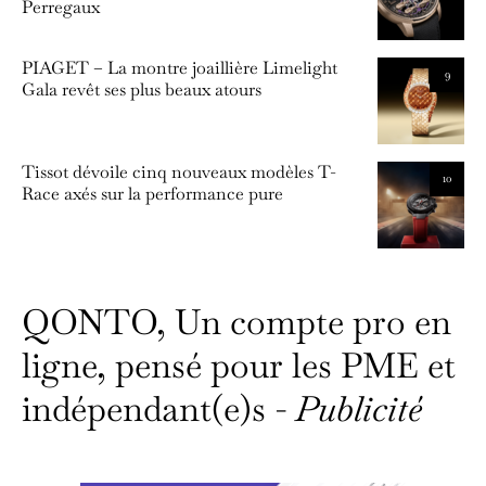
Perregaux
PIAGET – La montre joaillière Limelight
9
Gala revêt ses plus beaux atours
Tissot dévoile cinq nouveaux modèles T-
10
Race axés sur la performance pure
QONTO, Un compte pro en
ligne, pensé pour les PME et
indépendant(e)s -
Publicité