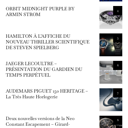
ORBIT MIDNIGHT PURPLE BY
4
ARMIN STROM
HAMILTON À L’AFFICHE DU
5
NOUVEAU THRILLER SCIENTIFIQUE
DE STEVEN SPIELBERG
JAEGER LECOULTRE –
6
PRÉSENTATION DU GARDIEN DU
TEMPS PERPÉTUEL
AUDEMARS PIGUET 150 HERITAGE –
7
La Très Haute Horlogerie
Deux nouvelles versions de la Neo
8
Constant Escapement – Girard-