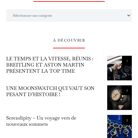
L’univers Amilcar Chronos
À DÉCOUVRIR
LE TEMPS ET LA VITESSE, RÉUNIS :
1
BREITLING ET ASTON MARTIN
PRÉSENTENT LA TOP TIME
UNE MOONSWATCH QUI VAUT SON
2
PESANT D’HISTOIRE !
Serendipity – Un voyage vers de
3
nouveaux sommets