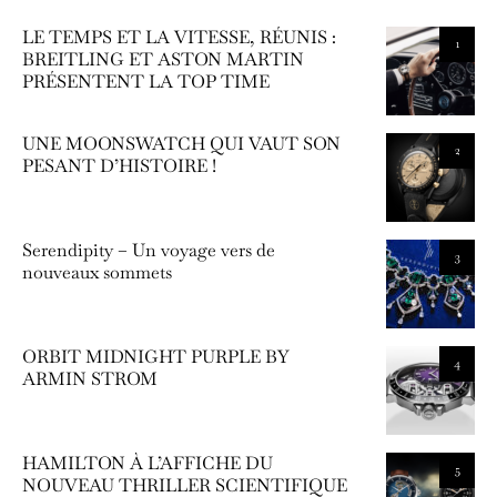
LE TEMPS ET LA VITESSE, RÉUNIS :
1
BREITLING ET ASTON MARTIN
PRÉSENTENT LA TOP TIME
UNE MOONSWATCH QUI VAUT SON
2
PESANT D’HISTOIRE !
Serendipity – Un voyage vers de
3
nouveaux sommets
ORBIT MIDNIGHT PURPLE BY
4
ARMIN STROM
HAMILTON À L’AFFICHE DU
5
NOUVEAU THRILLER SCIENTIFIQUE