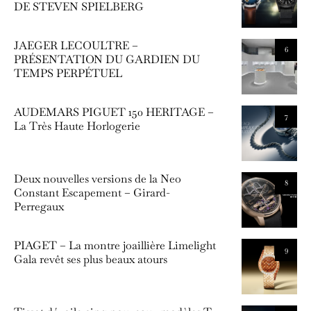
DE STEVEN SPIELBERG
JAEGER LECOULTRE –
6
PRÉSENTATION DU GARDIEN DU
TEMPS PERPÉTUEL
AUDEMARS PIGUET 150 HERITAGE –
7
La Très Haute Horlogerie
Deux nouvelles versions de la Neo
8
Constant Escapement – Girard-
Perregaux
PIAGET – La montre joaillière Limelight
9
Gala revêt ses plus beaux atours