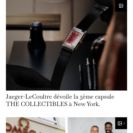
Jaeger-LeCoultre dévoile la 5ème capsule
THE COLLECTIBLES à New York.
6