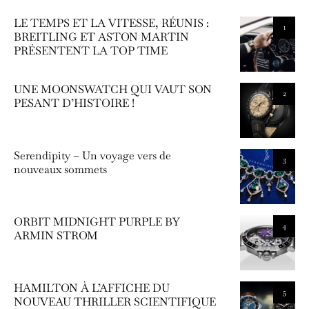
LE TEMPS ET LA VITESSE, RÉUNIS :
1
BREITLING ET ASTON MARTIN
PRÉSENTENT LA TOP TIME
UNE MOONSWATCH QUI VAUT SON
2
PESANT D’HISTOIRE !
Serendipity – Un voyage vers de
3
nouveaux sommets
ORBIT MIDNIGHT PURPLE BY
4
ARMIN STROM
HAMILTON À L’AFFICHE DU
5
NOUVEAU THRILLER SCIENTIFIQUE