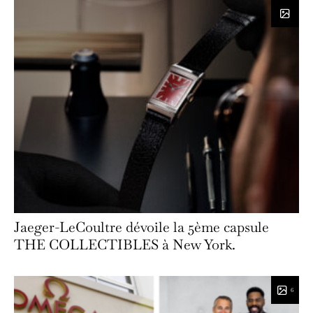
Jaeger-LeCoultre dévoile la 5ème capsule
THE COLLECTIBLES à New York.
6