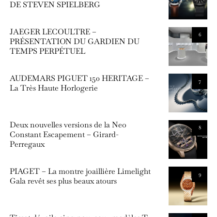
DE STEVEN SPIELBERG
JAEGER LECOULTRE –
6
PRÉSENTATION DU GARDIEN DU
TEMPS PERPÉTUEL
AUDEMARS PIGUET 150 HERITAGE –
7
La Très Haute Horlogerie
Deux nouvelles versions de la Neo
8
Constant Escapement – Girard-
Perregaux
PIAGET – La montre joaillière Limelight
9
Gala revêt ses plus beaux atours