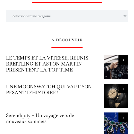
L’univers Amilcar Chronos
À DÉCOUVRIR
LE TEMPS ET LA VITESSE, RÉUNIS :
1
BREITLING ET ASTON MARTIN
PRÉSENTENT LA TOP TIME
UNE MOONSWATCH QUI VAUT SON
2
PESANT D’HISTOIRE !
Serendipity – Un voyage vers de
3
nouveaux sommets