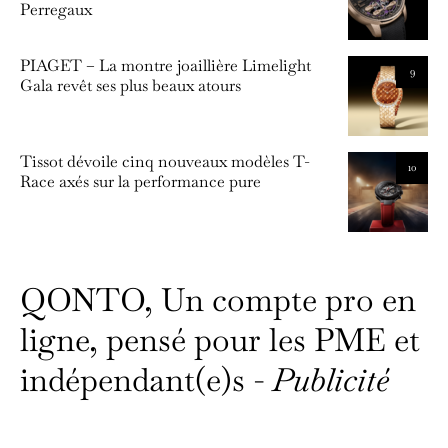
Perregaux
PIAGET – La montre joaillière Limelight
9
Gala revêt ses plus beaux atours
Tissot dévoile cinq nouveaux modèles T-
10
Race axés sur la performance pure
QONTO, Un compte pro en
ligne, pensé pour les PME et
indépendant(e)s -
Publicité