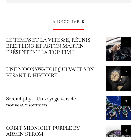
À DÉCOUVRIR
LE TEMPS ET LA VITESSE, RÉUNIS :
1
BREITLING ET ASTON MARTIN
PRÉSENTENT LA TOP TIME
UNE MOONSWATCH QUI VAUT SON
2
PESANT D’HISTOIRE !
Serendipity – Un voyage vers de
3
nouveaux sommets
ORBIT MIDNIGHT PURPLE BY
4
ARMIN STROM