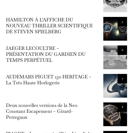
HAMILTON À L’AFFICHE DU
5
NOUVEAU THRILLER SCIENTIFIQUE
DE STEVEN SPIELBERG
JAEGER LECOULTRE –
6
PRÉSENTATION DU GARDIEN DU
TEMPS PERPÉTUEL
AUDEMARS PIGUET 150 HERITAGE –
7
La Très Haute Horlogerie
Deux nouvelles versions de la Neo
8
Constant Escapement – Girard-
Perregaux