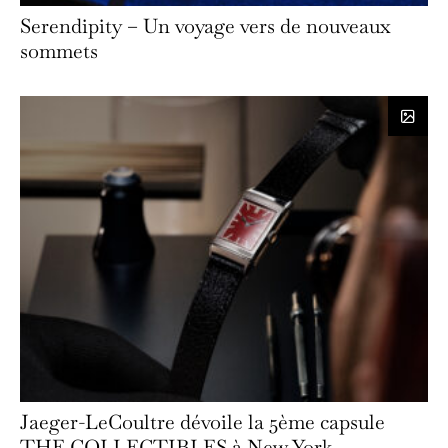
Serendipity – Un voyage vers de nouveaux
sommets
Jaeger-LeCoultre dévoile la 5ème capsule
THE COLLECTIBLES à New York.