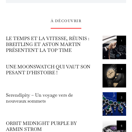
À DÉCOUVRIR
LE TEMPS ET LA VITESSE, RÉUNIS :
1
BREITLING ET ASTON MARTIN
PRÉSENTENT LA TOP TIME
UNE MOONSWATCH QUI VAUT SON
2
PESANT D’HISTOIRE !
Serendipity – Un voyage vers de
3
nouveaux sommets
ORBIT MIDNIGHT PURPLE BY
4
ARMIN STROM