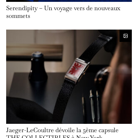
Serendipity – Un voyage vers de nouveaux
sommets
Jaeger-LeCoultre dévoile la 5ème capsule
THE COLLECTIBLES à New York.