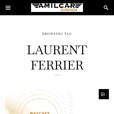
BROWSING TAG
LAURENT
FERRIER
1 post
7