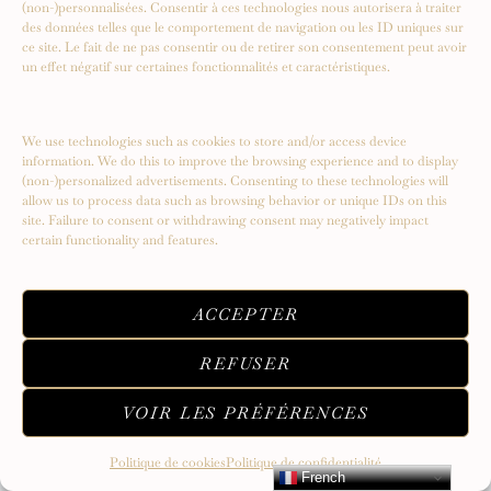
(non-)personnalisées. Consentir à ces technologies nous autorisera à traiter
des données telles que le comportement de navigation ou les ID uniques sur
ce site. Le fait de ne pas consentir ou de retirer son consentement peut avoir
un effet négatif sur certaines fonctionnalités et caractéristiques.
We use technologies such as cookies to store and/or access device
information. We do this to improve the browsing experience and to display
(non-)personalized advertisements. Consenting to these technologies will
allow us to process data such as browsing behavior or unique IDs on this
site. Failure to consent or withdrawing consent may negatively impact
certain functionality and features.
Serendipity – Un voyage vers de
nouveaux sommets
ACCEPTER
REFUSER
VOIR LES PRÉFÉRENCES
Politique de cookies
Politique de confidentialité
French