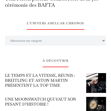
cérémonie des BAFTA
L’UNIVERS AMILCAR CHRONOS
L’univers Amilcar Chronos
À DÉCOUVRIR
LE TEMPS ET LA VITESSE, RÉUNIS :
1
BREITLING ET ASTON MARTIN
PRÉSENTENT LA TOP TIME
UNE MOONSWATCH QUI VAUT SON
2
PESANT D’HISTOIRE !