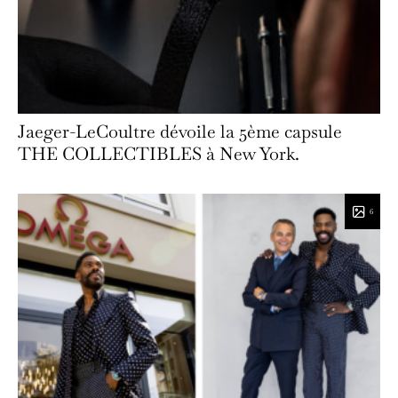
Jaeger-LeCoultre dévoile la 5ème capsule
THE COLLECTIBLES à New York.
6