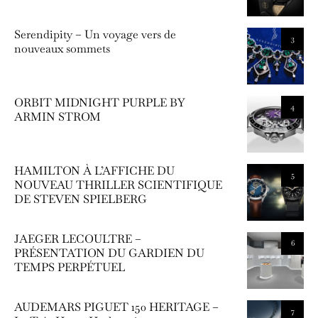
Serendipity – Un voyage vers de
3
nouveaux sommets
ORBIT MIDNIGHT PURPLE BY
4
ARMIN STROM
HAMILTON À L’AFFICHE DU
5
NOUVEAU THRILLER SCIENTIFIQUE
DE STEVEN SPIELBERG
JAEGER LECOULTRE –
6
PRÉSENTATION DU GARDIEN DU
TEMPS PERPÉTUEL
AUDEMARS PIGUET 150 HERITAGE –
7