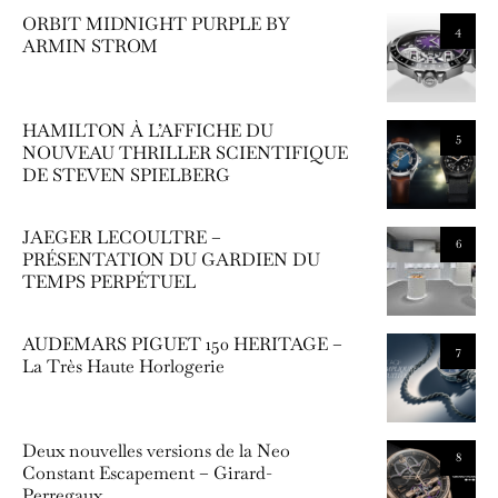
ORBIT MIDNIGHT PURPLE BY
4
ARMIN STROM
HAMILTON À L’AFFICHE DU
5
NOUVEAU THRILLER SCIENTIFIQUE
DE STEVEN SPIELBERG
JAEGER LECOULTRE –
6
PRÉSENTATION DU GARDIEN DU
TEMPS PERPÉTUEL
AUDEMARS PIGUET 150 HERITAGE –
7
La Très Haute Horlogerie
Deux nouvelles versions de la Neo
8
Constant Escapement – Girard-
Perregaux