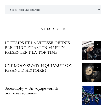
L’univers Amilcar Chronos
À DÉCOUVRIR
LE TEMPS ET LA VITESSE, RÉUNIS :
1
BREITLING ET ASTON MARTIN
PRÉSENTENT LA TOP TIME
UNE MOONSWATCH QUI VAUT SON
2
PESANT D’HISTOIRE !
Serendipity – Un voyage vers de
3
nouveaux sommets