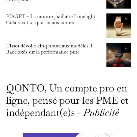
PIAGET – La montre joaillière Limelight
9
Gala revêt ses plus beaux atours
Tissot dévoile cinq nouveaux modèles T-
10
Race axés sur la performance pure
QONTO, Un compte pro en
ligne, pensé pour les PME et
indépendant(e)s -
Publicité