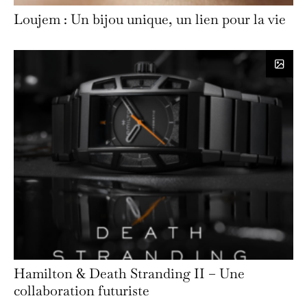
Loujem : Un bijou unique, un lien pour la vie
Hamilton & Death Stranding II – Une
collaboration futuriste