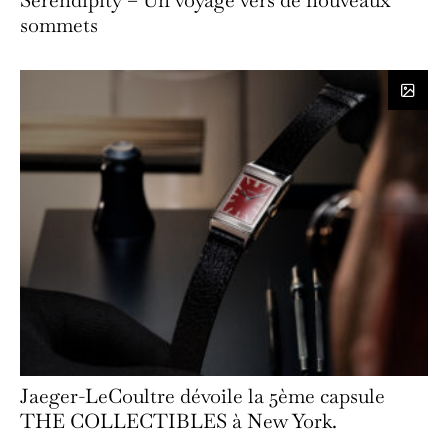
sommets
Jaeger-LeCoultre dévoile la 5ème capsule
THE COLLECTIBLES à New York.