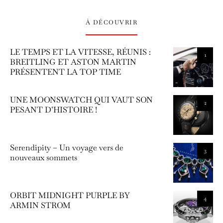
À DÉCOUVRIR
LE TEMPS ET LA VITESSE, RÉUNIS :
1
BREITLING ET ASTON MARTIN
PRÉSENTENT LA TOP TIME
UNE MOONSWATCH QUI VAUT SON
2
PESANT D’HISTOIRE !
Serendipity – Un voyage vers de
3
nouveaux sommets
ORBIT MIDNIGHT PURPLE BY
4
ARMIN STROM