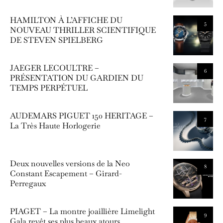
HAMILTON À L’AFFICHE DU
5
NOUVEAU THRILLER SCIENTIFIQUE
DE STEVEN SPIELBERG
JAEGER LECOULTRE –
6
PRÉSENTATION DU GARDIEN DU
TEMPS PERPÉTUEL
AUDEMARS PIGUET 150 HERITAGE –
7
La Très Haute Horlogerie
Deux nouvelles versions de la Neo
8
Constant Escapement – Girard-
Perregaux
PIAGET – La montre joaillière Limelight
9
Gala revêt ses plus beaux atours