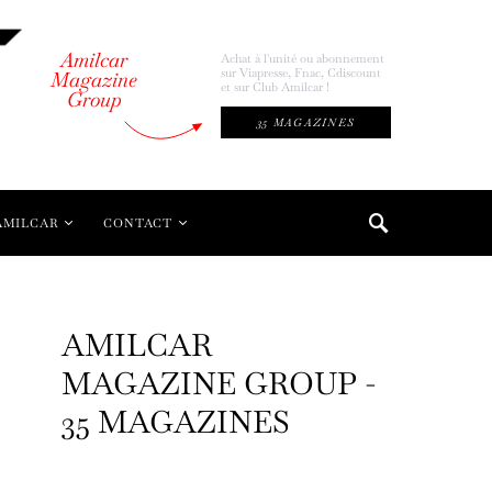
Amilcar
Achat à l'unité ou abonnement
sur Viapresse, Fnac, Cdiscount
Magazine
et sur Club Amilcar !
Group
35 MAGAZINES
AMILCAR
CONTACT
AMILCAR
MAGAZINE GROUP -
35 MAGAZINES