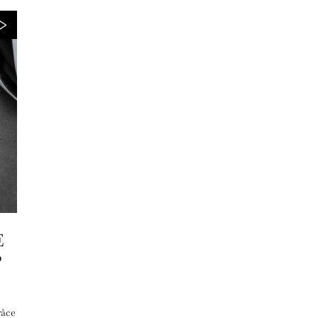
E
P
râce