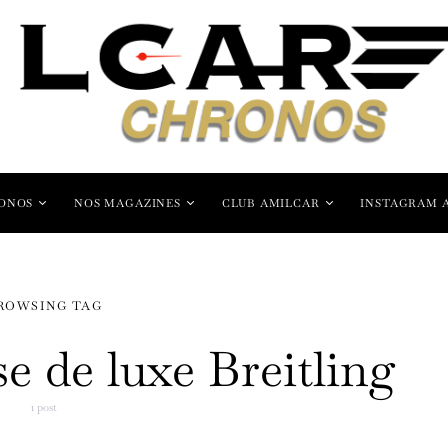
ONOS
NOS MAGAZINES
CLUB AMILCAR
INSTAGRAM 
ROWSING TAG
se de luxe Breitling
1 post