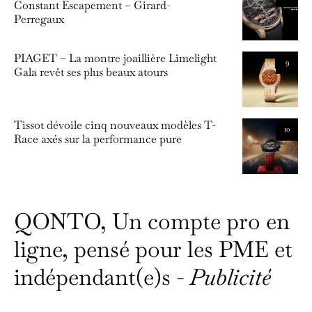
Constant Escapement – Girard-
Perregaux
PIAGET – La montre joaillière Limelight
9
Gala revêt ses plus beaux atours
Tissot dévoile cinq nouveaux modèles T-
10
Race axés sur la performance pure
QONTO, Un compte pro en
ligne, pensé pour les PME et
indépendant(e)s -
Publicité