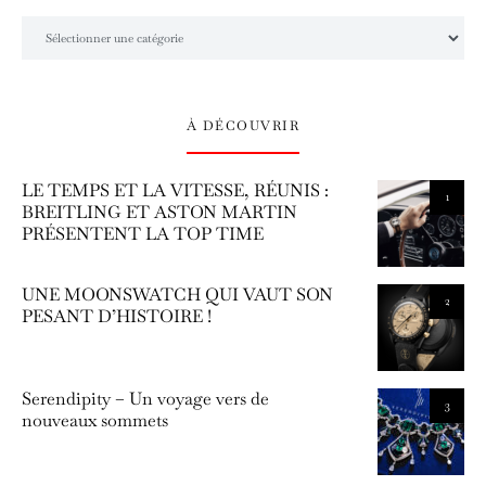
L’univers Amilcar Chronos
À DÉCOUVRIR
LE TEMPS ET LA VITESSE, RÉUNIS :
1
BREITLING ET ASTON MARTIN
PRÉSENTENT LA TOP TIME
UNE MOONSWATCH QUI VAUT SON
2
PESANT D’HISTOIRE !
Serendipity – Un voyage vers de
3
nouveaux sommets