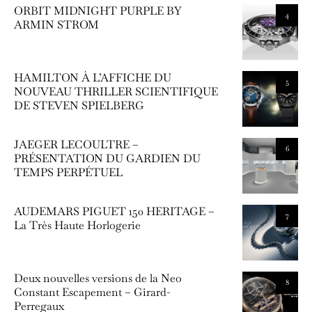
ORBIT MIDNIGHT PURPLE BY
4
ARMIN STROM
HAMILTON À L’AFFICHE DU
5
NOUVEAU THRILLER SCIENTIFIQUE
DE STEVEN SPIELBERG
JAEGER LECOULTRE –
6
PRÉSENTATION DU GARDIEN DU
TEMPS PERPÉTUEL
AUDEMARS PIGUET 150 HERITAGE –
7
La Très Haute Horlogerie
Deux nouvelles versions de la Neo
8
Constant Escapement – Girard-
Perregaux