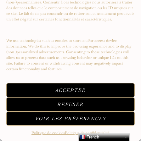
(non-)personnalisées. Consentir à ces technologies nous autorisera à traiter
des données telles que le comportement de navigation ou les ID uniques sur
ce site. Le fait de ne pas consentir ou de retirer son consentement peut avoir
un effet négatif sur certaines fonctionnalités et caractéristiques.
Serendipity – Un voyage vers de
We use technologies such as cookies to store and/or access device
nouveaux sommets
information. We do this to improve the browsing experience and to display
(non-)personalized advertisements. Consenting to these technologies will
allow us to process data such as browsing behavior or unique IDs on this
site. Failure to consent or withdrawing consent may negatively impact
certain functionality and features.
ACCEPTER
REFUSER
VOIR LES PRÉFÉRENCES
Politique de cookies
Politique de confidentialité
French