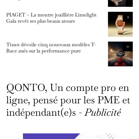
PIAGET – La montre joaillière Limelight
9
Gala revêt ses plus beaux atours
Tissot dévoile cinq nouveaux modèles T-
10
Race axés sur la performance pure
QONTO, Un compte pro en
ligne, pensé pour les PME et
indépendant(e)s -
Publicité