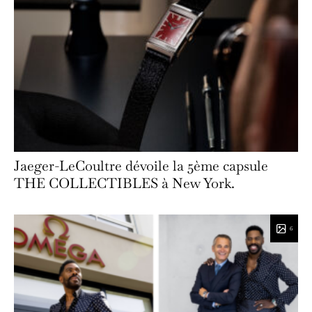
Jaeger-LeCoultre dévoile la 5ème capsule
THE COLLECTIBLES à New York.
6