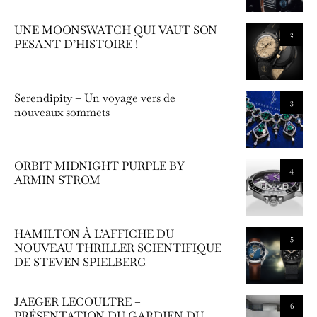
UNE MOONSWATCH QUI VAUT SON
2
PESANT D’HISTOIRE !
Serendipity – Un voyage vers de
3
nouveaux sommets
ORBIT MIDNIGHT PURPLE BY
4
ARMIN STROM
HAMILTON À L’AFFICHE DU
5
NOUVEAU THRILLER SCIENTIFIQUE
DE STEVEN SPIELBERG
JAEGER LECOULTRE –
6
PRÉSENTATION DU GARDIEN DU