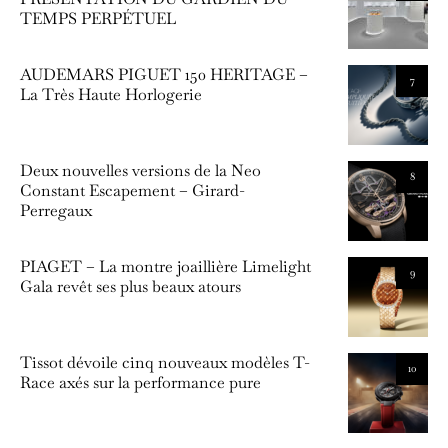
TEMPS PERPÉTUEL
AUDEMARS PIGUET 150 HERITAGE –
7
La Très Haute Horlogerie
Deux nouvelles versions de la Neo
8
Constant Escapement – Girard-
Perregaux
PIAGET – La montre joaillière Limelight
9
Gala revêt ses plus beaux atours
Tissot dévoile cinq nouveaux modèles T-
10
Race axés sur la performance pure