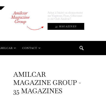
Amilcar
Achat à l'unité ou abonnement
sur Viapresse, Fnac, Cdiscount
Magazine
et sur Club Amilcar !
Group
35 MAGAZINES
AMILCAR
CONTACT
AMILCAR
MAGAZINE GROUP -
35 MAGAZINES