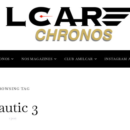
ONOS
NOS MAGAZINES
CLUB AMILCAR
INSTAGRAM 
ROWSING TAG
autic 3
1 post