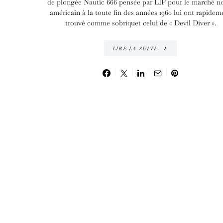
de plongée Nautic 666 pensée par LIP pour le marché n
américain à la toute fin des années 1960 lui ont rapidem
trouvé comme sobriquet celui de « Devil Diver ».
LIRE LA SUITE