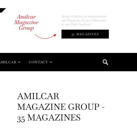
Amilcar
Achat à l'unité ou abonnement
sur Viapresse, Fnac, Cdiscount
Magazine
et sur Club Amilcar !
Group
35 MAGAZINES
AMILCAR
CONTACT
AMILCAR
MAGAZINE GROUP -
35 MAGAZINES