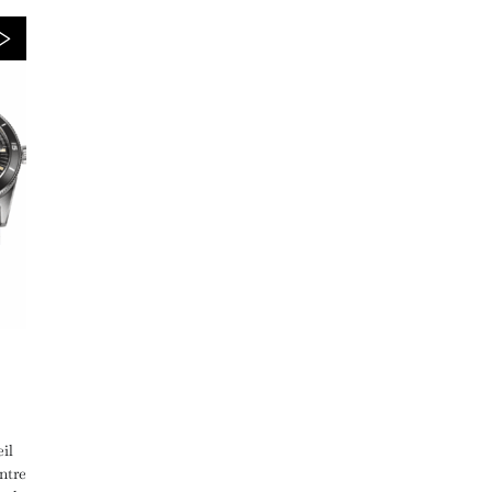
il
ntre